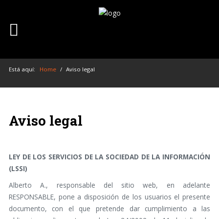
Inicio
Marketing Online
Blog
Está aquí:
Home
/
Aviso legal
Contacto
Aviso legal
LEY DE LOS SERVICIOS DE LA SOCIEDAD DE LA INFORMACIÓN
(LSSI)
Alberto A., responsable del sitio web, en adelante
RESPONSABLE, pone a disposición de los usuarios el presente
documento, con el que pretende dar cumplimiento a las