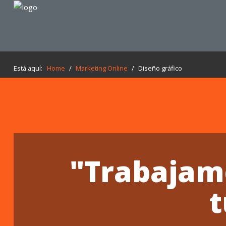
Inicio
Marketing Online
Está aquí:
Home
/
Marketing Online
/
Diseño gráfico
Blog
Contacto
"Trabajamo
t